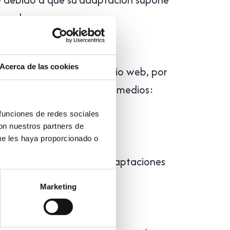
onada.
ación
Acerca de las cookies
e accesibilidad en este sitio web, por
a través de los siguientes medios:
ubber@rubberseal.es
 funciones de redes sociales
5478
con nuestros partners de
ue les haya proporcionado o
to:
rubberseal.es
tas y realizaremos las adaptaciones
tiempo posible.
Marketing
ación