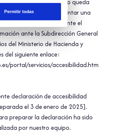
olicitud de accesibilidad no queda
ra respuesta, puede presentar una
Permitir todas
formación accesible mediante el
mación ante la Subdirección General
ios del Ministerio de Hacienda y
és del siguiente enlace:
es/portal/servicios/accesibilidad.htm
ente declaración de accesibilidad
reparada el 3 de enero de 2025].
a preparar la declaración ha sido
lizada por nuestro equipo.