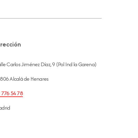
irección
lle Carlos Jiménez Díaz, 9 (Pol Ind la Garena)
806 Alcalá de Henares
 776 54 78
drid