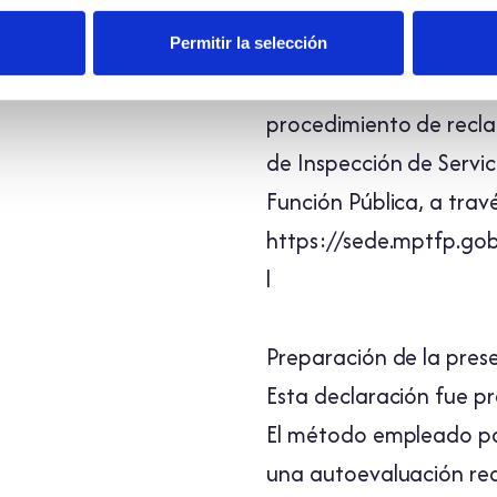
Si tras comunicar una s
satisfecha/o con nuest
Permitir la selección
queja o solicitud de in
procedimiento de recla
de Inspección de Servic
Función Pública, a trav
https://sede.mptfp.gob.
l
Preparación de la pres
Esta declaración fue p
El método empleado par
una autoevaluación rea