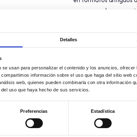
una carga desproporci
Mecanismo de comunic
Detalles
Si encuentra barreras d
favor, comuníquenoslo 
s
• Correo electrónico:
r
b se usan para personalizar el contenido y los anuncios, ofrecer
• Teléfono:
+34 91776
s, compartimos información sobre el uso que haga del sitio web 
 análisis web, quienes pueden combinarla con otra información q
• Formulario de contac
r del uso que haya hecho de sus servicios.
Atenderemos sus consul
necesarias en el menor 
Preferencias
Estadística
Procedimiento de aplic